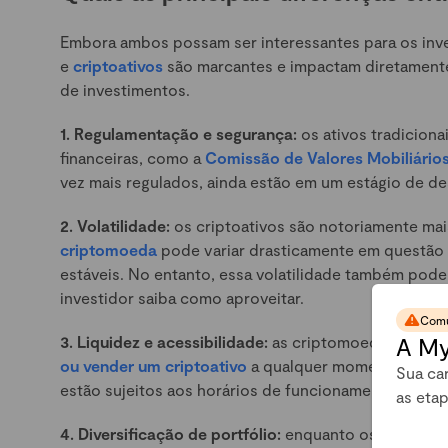
Embora ambos possam ser interessantes para os inve
e
criptoativos
são marcantes e impactam diretament
de investimentos.
1. Regulamentação e segurança:
os ativos tradicion
financeiras, como a
Comissão de Valores Mobiliários
vez mais regulados, ainda estão em um estágio de d
2. Volatilidade:
os criptoativos são notoriamente mais
criptomoeda
pode variar drasticamente em questão 
estáveis. No entanto, essa volatilidade também pode
investidor saiba como aproveitar.
Comu
A My
3. Liquidez e acessibilidade:
as criptomoedas ofer
ou vender um criptoativo
a qualquer momento, sem d
Sua car
estão sujeitos aos horários de funcionamento dos m
as eta
4. Diversificação de portfólio:
enquanto os ativos tr