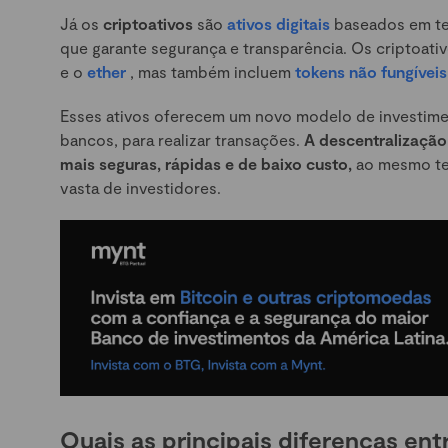
Já os
criptoativos
são
ativos digitais
baseados em t
que garante segurança e transparência. Os criptoat
e o
ether
, mas também incluem
tokens não fungíveis
Esses ativos oferecem um novo modelo de investime
bancos, para realizar transações.
A descentralização
mais seguras, rápidas e de baixo custo,
ao mesmo te
vasta de investidores.
Quais as principais diferenças entr