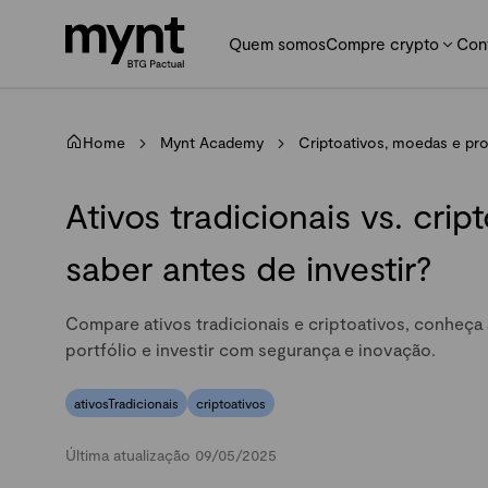
Quem somos
Compre crypto
Con
Home
Mynt Academy
Criptoativos, moedas e pr
Ativos tradicionais vs. cri
saber antes de investir?
Compare ativos tradicionais e criptoativos, conheça 
portfólio e investir com segurança e inovação.
ativosTradicionais
criptoativos
Última atualização 09/05/2025