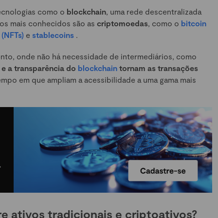
ecnologias como o
blockchain
, uma rede descentralizada
ivos mais conhecidos são as
criptomoedas
, como o
bitcoin
 (NFTs)
e
stablecoins
.
nto, onde não há necessidade de intermediários, como
 e a transparência do
blockchain
tornam as transações
mpo em que ampliam a acessibilidade a uma gama mais
e ativos tradicionais e criptoativos?