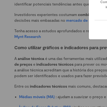
Com
identificar potenciais tendências antes que se torn
i
Investidores experientes costumam
combinar essas 
decisões mais embasadas no
mercado de criptomoe
Tenha acesso a estudos aprofundados e relatórios 
Mynt Research
Como utilizar gráficos e indicadores para p
A
análise técnica
é uma das ferramentas mais utiliza
de preços
e
indicadores técnicos
para prever os mov
a análise técnica acreditam que a história dos preç
podem ser identificados e usados para fazer previsõ
Entre os
indicadores técnicos
mais comuns, destaca
Médias móveis (MA)
:
ajudam a suavizar o preço e 