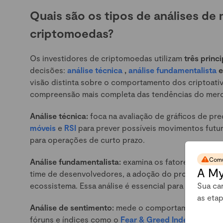
Quais são os tipos de análises de
criptomoedas?
Os investidores de criptomoedas utilizam
três princ
decisões:
análise técnica
,
análise fundamentalista
visão distinta sobre o comportamento dos criptoat
compreensão mais completa das tendências do mer
Análise técnica:
foca na avaliação de gráficos de p
móveis
e
RSI
para prever possíveis movimentos futu
para operações de curto prazo.
Comu
Análise fundamentalista:
examina os fatores econômi
A My
time de desenvolvedores, a adoção do protocolo, a
Sua car
ecossistema. Essa análise é essencial para decisões 
as eta
Análise de sentimento:
mede o comportamento e as 
fóruns e índices como o
Fear & Greed Index
. Esse 