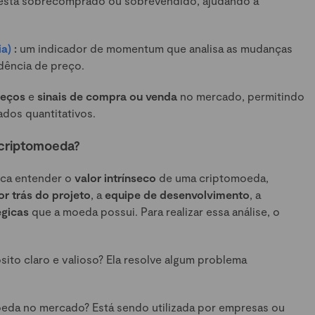
 está sobrecomprado ou sobrevendido, ajudando a
ia)
:
um indicador de momentum que analisa as mudanças
dência de preço.
reços
e
sinais de compra ou venda
no mercado, permitindo
dos quantitativos.
 criptomoeda?
ca entender o
valor intrínseco
de uma criptomoeda,
or trás do projeto
, a
equipe de desenvolvimento
, a
égicas
que a moeda possui. Para realizar essa análise, o
to claro e valioso? Ela resolve algum problema
oeda no mercado? Está sendo utilizada por empresas ou