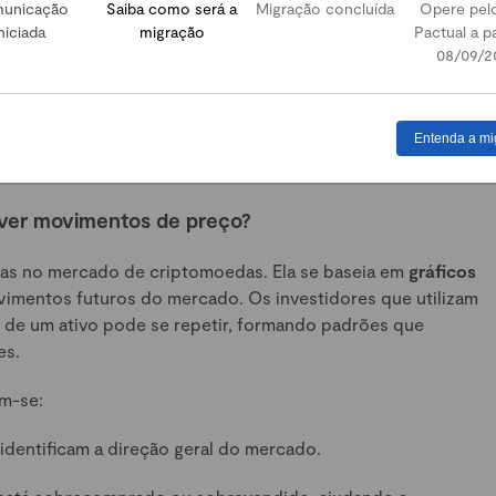
unicação
Saiba como será a
Migração concluída
Opere pel
em evidentes nos preços.
niciada
migração
Pactual a pa
08/09/2
três abordagens
para ter uma visão mais completa e tomar
das.
Entenda a mi
do mercado crypto com a expertise da Mynt
. Confira na
rever movimentos de preço?
das no mercado de criptomoedas. Ela se baseia em
gráficos
imentos futuros do mercado. Os investidores que utilizam
os de um ativo pode se repetir, formando padrões que
es.
m-se:
identificam a direção geral do mercado.