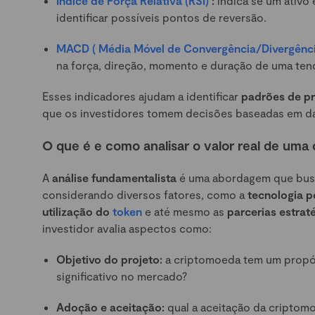
Índice de Força Relativa (RSI)
:
indica se um ativo
identificar possíveis pontos de reversão.
MACD ( Média Móvel de Convergência/Divergênc
na força, direção, momento e duração de uma ten
Esses indicadores ajudam a identificar
padrões de p
que os investidores tomem decisões baseadas em da
O que é e como analisar o valor real de uma
A
análise fundamentalista
é uma abordagem que bus
considerando diversos fatores, como a
tecnologia p
utilização do
token
e até mesmo as
parcerias estrat
investidor avalia aspectos como:
Objetivo do projeto:
a criptomoeda tem um propósi
significativo no mercado?
Adoção e aceitação:
qual a aceitação da criptom