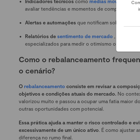
Indicadores técnicos
como
médias móveis
,
índic
Com
avaliar tendências e momentos de compra ou ven
i
Alertas e automações
que notificam sobre mudanç
Relatórios de
sentimento de mercado
, que anal
especializados para medir o otimismo ou pessimi
Como o rebalanceamento frequente
o cenário?
O
rebalanceamento
consiste em revisar a composiçã
objetivos e condições atuais do mercado.
No contex
valorizou muito e passou a ocupar uma fatia maior do
outras oportunidades com potencial.
Essa prática ajuda a manter o risco controlado e e
excessivamente de um único ativo
. É como ajustar
diferença no rumo final.