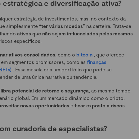
estratégica e diversificação ativa?
lquer estratégia de investimentos, mas, no contexto da
 que simplesmente
“ter várias moedas”
na carteira. Trata-se
colhendo
ativos que não sejam influenciados pelos mesmos
riscos específicos.
nar ativos consolidados
, como o
bitcoin
, que oferece
em segmentos promissores, como as
finanças
(NFTs)
. Essa mescla cria um portfólio que pode se
ender de uma única narrativa ou tendência.
ilibra potencial de retorno e segurança
, ao mesmo tempo
nário global. Em um mercado dinâmico como o cripto,
proveitar novas oportunidades
e
ficar exposto a riscos
om curadoria de especialistas?