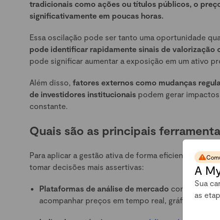
tradicionais como ações ou títulos públicos, o pre
significativamente em poucas horas.
Essa oscilação pode ser tanto uma oportunidade q
pode identificar rapidamente sinais de valorização
pode significar aumentar a exposição em um ativo pro
Além disso,
fatores externos como mudanças regula
de investidores institucionais
podem gerar impactos 
constante.
Quais são as principais ferramenta
Para aplicar a gestão ativa de forma eficiente, espec
Comu
tomar decisões mais assertivas:
A My
Sua car
Plataformas de análise de mercado
como CoinMar
as eta
acompanhar preços em tempo real, gráficos e vol