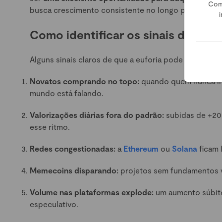
Com
busca crescimento consistente no longo prazo.
i
Como identificar os sinais de euf
Alguns sinais claros de que a euforia pode estar to
Novatos comprando no topo:
quando quem nunca inv
mundo está falando.
Valorizações diárias fora do padrão:
subidas de +20
esse ritmo.
Redes congestionadas:
a
Ethereum
ou
Solana
ficam 
Memecoins disparando:
projetos sem fundamentos va
Volume nas plataformas explode:
um aumento súbito
especulativo.