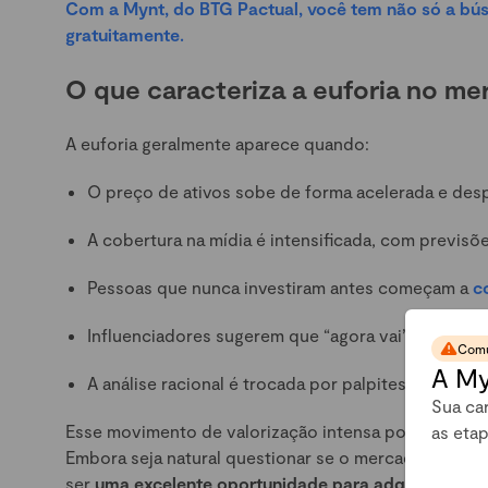
Com a Mynt, do BTG Pactual, você tem não só a bú
gratuitamente.
O que caracteriza a euforia no me
A euforia geralmente aparece quando:
O preço de ativos sobe de forma acelerada e des
A cobertura na mídia é intensificada, com previsõ
Pessoas que nunca investiram antes começam a
c
Influenciadores sugerem que “agora vai” ou que “d
Comu
A My
A análise racional é trocada por palpites emociona
Sua car
Esse movimento de valorização intensa pode gerar en
as eta
Embora seja natural questionar se o mercado está
ser
uma excelente oportunidade para adquirir crip