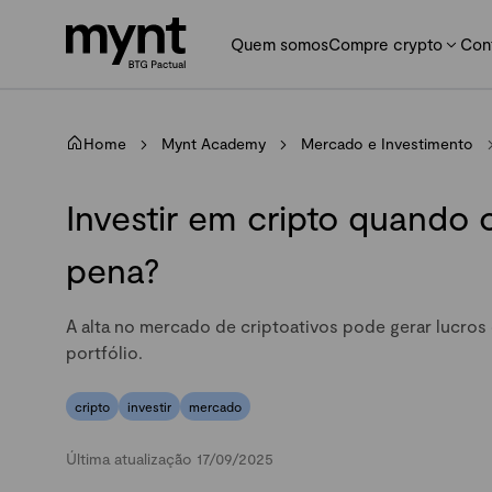
Quem somos
Compre crypto
Con
Home
Mynt Academy
Mercado e Investimento
Investir em cripto quando 
pena?
A alta no mercado de criptoativos pode gerar lucros 
portfólio.
cripto
investir
mercado
Última atualização 17/09/2025