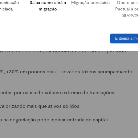
unicação
Saiba como será a
Migração concluída
Opere pel
niciada
migração
Pactual a pa
08/09/2
oria no mercado?
mando conta são:
Entenda a mi
estiu decide comprar bitcoin ou ether só porque todo
%, +30% em poucos dias — e vários tokens acompanhando
lentas por causa do volume extremo de transações.
lorizando mais que ativos sólidos.
 na negociação pode indicar entrada de capital