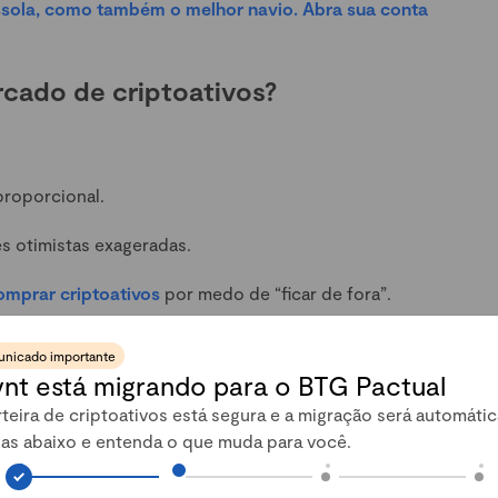
ssola, como também o melhor navio. Abra sua conta
rcado de criptoativos?
proporcional.
es otimistas exageradas.
omprar criptoativos
por medo de “ficar de fora”.
essa vez é diferente”.
nicado importante
nt está migrando para o BTG Pactual
is.
teira de criptoativos está segura e a migração será automátic
tusiasmo e abrir oportunidades reais de investimento.
pas abaixo e entenda o que muda para você.
 em um pico momentâneo, momentos de alta também podem
tomoeda de forma estratégica
, especialmente para quem