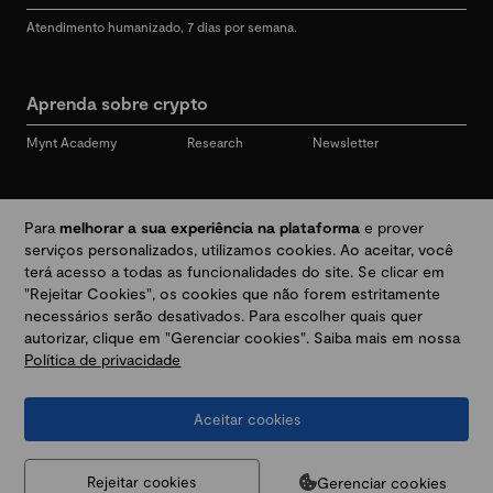
Atendimento humanizado, 7 dias por semana.
Aprenda sobre crypto
Mynt Academy
Research
Newsletter
Redes sociais
Para
melhorar a sua experiência na plataforma
e prover
serviços personalizados, utilizamos cookies. Ao aceitar, você
terá acesso a todas as funcionalidades do site. Se clicar em
"Rejeitar Cookies", os cookies que não forem estritamente
Desbloqueie seu mundo crypto
necessários serão desativados. Para escolher quais quer
autorizar, clique em "Gerenciar cookies". Saiba mais em nossa
Política de privacidade
Baixar app
Aceitar cookies
Termos e Políticas
|
Prevenção a golpes e fraudes
|
Regulamentos
@2026 Mynt
MYNT CRYPTO TECNOLOGIA LTDA
CNPJ 44.364.466/0001-41
Gerenciar cookies
Rejeitar cookies
Av. Brigadeiro Faria Lima, 3447, 9 andar - sala 11 - Itaim Bibi - São Paulo, SP, 04538-133,