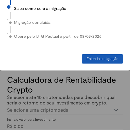
Saiba como será a migração
2024
Em 2024, nossa Carteira Conservadora mais que
Migração concluída
dobrou de valor: quem investiu lucrou até 140%.
Enquanto isso, quem investiu em Renda Fixa lucrou
Opere pelo BTG Pactual a partir de 08/09/2026
menos de 11% no mesmo período.
Entenda a migração
Calculadora de Rentabilidade
Crypto
Selecione até 10 criptomoedas para descobrir qual
seria o retorno do seu investimento em crypto.
Selecione uma criptomoeda
Insira o valor para investimento