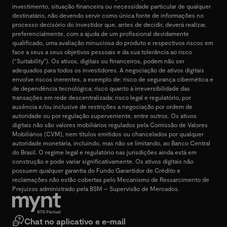
investimento, situação financeira ou necessidade particular de qualquer
destinatário, não devendo servir como única fonte de informações no
processo decisório do investidor que, antes de decidir, deverá realizar,
preferencialmente, com a ajuda de um profissional devidamente
qualificado, uma avaliação minuciosa do produto e respectivos riscos em
face a seus a seus objetivos pessoais e da sua tolerância ao risco
(“Suitability”). Os ativos, digitais ou financeiros, podem não ser
adequados para todos os investidores. A negociação de ativos digitais
envolve riscos inerentes, a exemplo de: risco de segurança cibernética e
de dependência tecnológica; risco quanto à irreversibilidade das
transações em rede descentralizada; risco legal e regulatório, por
ausência e/ou inclusive de restrições a negociação por ordem de
autoridade ou por regulação superveniente, entre outros. Os ativos
digitais não são valores mobiliários regulados pela Comissão de Valores
Mobiliários (CVM), nem títulos emitidos ou chancelados por qualquer
autoridade monetária, incluindo, mas não se limitando, ao Banco Central
do Brasil. O regime legal e regulatório nas jurisdições ainda está em
construção e pode variar significativamente. Os ativos digitais não
possuem qualquer garantia do Fundo Garantidor de Crédito e
reclamações não estão cobertas pelo Mecanismo de Ressarcimento de
Prejuízos administrado pela BSM – Supervisão de Mercados.
Chat no aplicativo e e-mail