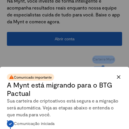
Na Mynt, você investe de forma inteligente e
acompanha resultados reais enquanto nossa equipe
de especialistas cuida de tudo para você. Baixe o app
da Mynt e comece agora.
Abrir conta
Comunicado importante
A Mynt está migrando para o BTG
Pactual
Sua carteira de criptoativos está segura e a migração
será automática. Veja as etapas abaixo e entenda o
A carteira conservadora da
que muda para você.
Comunicação iniciada
Mynt mais que dobrou em