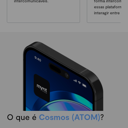
intercomunicáveis.
forma intercomuni
essas plataforma
interagir entre sí.
O que é
Cosmos (ATOM)
?