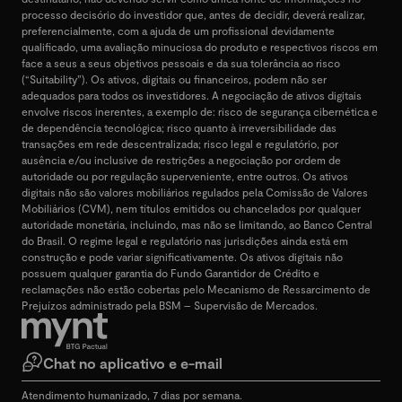
processo decisório do investidor que, antes de decidir, deverá realizar,
preferencialmente, com a ajuda de um profissional devidamente
qualificado, uma avaliação minuciosa do produto e respectivos riscos em
face a seus a seus objetivos pessoais e da sua tolerância ao risco
(“Suitability”). Os ativos, digitais ou financeiros, podem não ser
adequados para todos os investidores. A negociação de ativos digitais
envolve riscos inerentes, a exemplo de: risco de segurança cibernética e
de dependência tecnológica; risco quanto à irreversibilidade das
transações em rede descentralizada; risco legal e regulatório, por
ausência e/ou inclusive de restrições a negociação por ordem de
autoridade ou por regulação superveniente, entre outros. Os ativos
digitais não são valores mobiliários regulados pela Comissão de Valores
Mobiliários (CVM), nem títulos emitidos ou chancelados por qualquer
autoridade monetária, incluindo, mas não se limitando, ao Banco Central
do Brasil. O regime legal e regulatório nas jurisdições ainda está em
construção e pode variar significativamente. Os ativos digitais não
possuem qualquer garantia do Fundo Garantidor de Crédito e
reclamações não estão cobertas pelo Mecanismo de Ressarcimento de
Prejuízos administrado pela BSM – Supervisão de Mercados.
Chat no aplicativo e e-mail
Atendimento humanizado, 7 dias por semana.