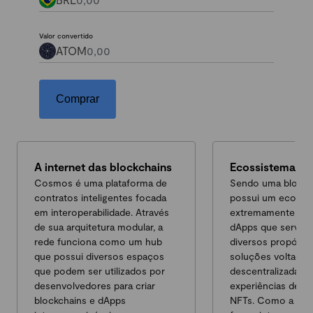
Valor convertido
ATOM
Comprar
A internet das blockchains
Ecossistema va
Cosmos é uma plataforma de
Sendo uma blockch
contratos inteligentes focada
possui um ecossi
em interoperabilidade. Através
extremamente rec
de sua arquitetura modular, a
dApps que servem
rede funciona como um hub
diversos propósit
que possui diversos espaços
soluções voltadas 
que podem ser utilizados por
descentralizadas a
desenvolvedores para criar
experiências de m
blockchains e dApps
NFTs. Como a red