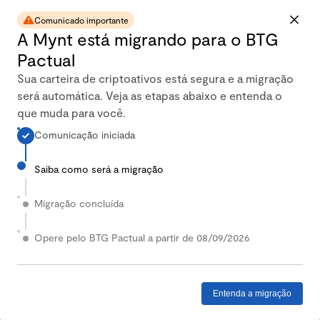
seria o retorno do seu investimento em crypto.
Comunicado importante
ATOM
Cosmos
A Mynt está migrando para o BTG
Insira o valor para investimento
Pactual
Sua carteira de criptoativos está segura e a migração
Adicionar moeda
será automática. Veja as etapas abaixo e entenda o
que muda para você.
Comunicação iniciada
Saiba como será a migração
Migração concluída
Opere pelo BTG Pactual a partir de 08/09/2026
Selecione o período de investimento
1 ano
O período selecionado é referente à
Entenda a migração
rentabilidade histórica.