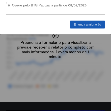
Comparar índices:
Opere pelo BTG Pactual a partir de 08/09/2026
CDI
Dólar comercial
Patrimônio total:
R$ 10.000,00
Rentabilidade:
Entenda a migração
R$ 5.000,00
Total investido:
R$ 5.000,00
Rentabilidade:
100%
Preencha o formulário para visualizar a
prévia e receber o relatório completo com
mais informações. Levará menos de 1
minuto.