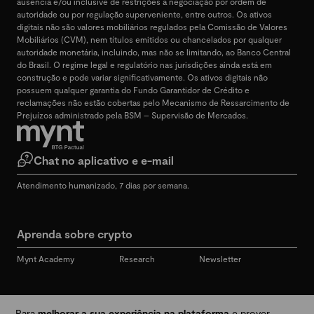
ausência e/ou inclusive de restrições a negociação por ordem de
autoridade ou por regulação superveniente, entre outros. Os ativos
digitais não são valores mobiliários regulados pela Comissão de Valores
Mobiliários (CVM), nem títulos emitidos ou chancelados por qualquer
autoridade monetária, incluindo, mas não se limitando, ao Banco Central
do Brasil. O regime legal e regulatório nas jurisdições ainda está em
construção e pode variar significativamente. Os ativos digitais não
possuem qualquer garantia do Fundo Garantidor de Crédito e
reclamações não estão cobertas pelo Mecanismo de Ressarcimento de
Prejuízos administrado pela BSM – Supervisão de Mercados.
Chat no aplicativo e e-mail
Atendimento humanizado, 7 dias por semana.
Aprenda sobre crypto
Mynt Academy
Research
Newsletter
Redes sociais
Para
melhorar a sua experiência na plataforma
e prover