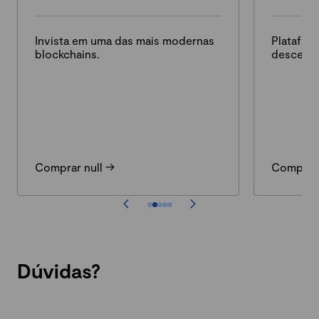
Invista em uma das mais modernas
Platafor
blockchains.
descentr
Comprar null ->
Comprar 
Dúvidas?