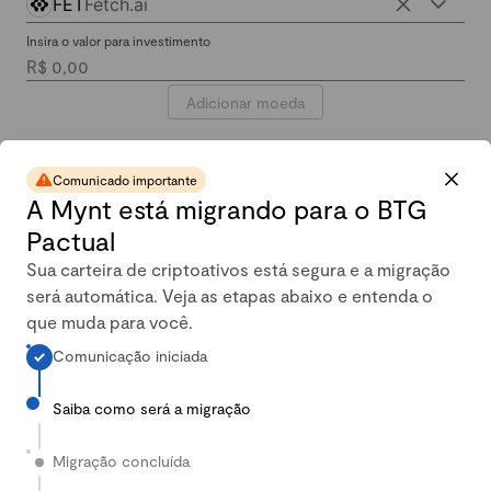
FET
Fetch.ai
Insira o valor para investimento
Adicionar moeda
Comunicado importante
A Mynt está migrando para o BTG
Pactual
Sua carteira de criptoativos está segura e a migração
será automática. Veja as etapas abaixo e entenda o
que muda para você.
Selecione o período de investimento
Comunicação iniciada
1 ano
O período selecionado é referente à
Saiba como será a migração
rentabilidade histórica.
Migração concluída
Calcular rentabilidade