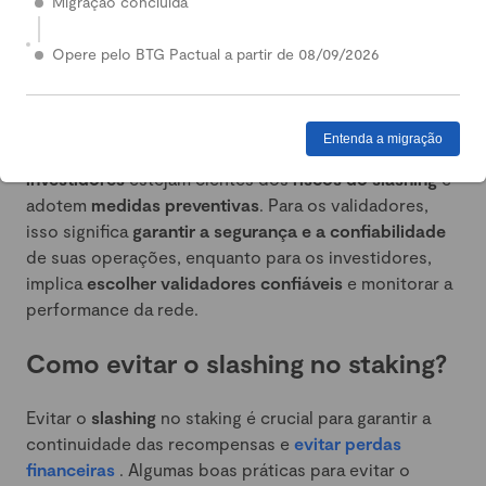
processo de validação não é suficientemente seguro
Migração concluída
ou transparente. A perda de confiança pode resultar
em uma diminuição da participação no staking e,
Opere pelo BTG Pactual a partir de 08/09/2026
consequentemente, no valor de mercado do token
envolvido.
Entenda a migração
Portanto, é essencial que tanto
validadores quanto
investidores
estejam cientes dos
riscos do slashing
e
adotem
medidas preventivas
. Para os validadores,
isso significa
garantir a segurança e a confiabilidade
de suas operações, enquanto para os investidores,
implica
escolher validadores confiáveis
e monitorar a
performance da rede.
Como evitar o slashing no staking?
Evitar o
slashing
no staking é crucial para garantir a
continuidade das recompensas e
evitar perdas
financeiras
. Algumas boas práticas para evitar o