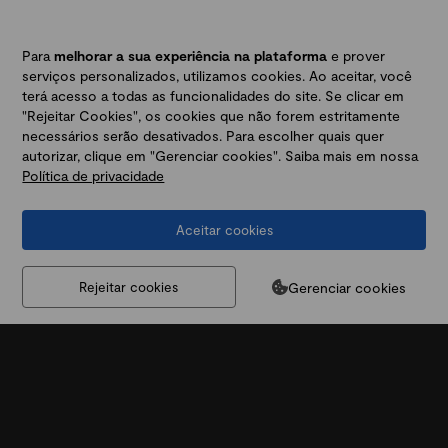
Para
melhorar a sua experiência na plataforma
e prover
serviços personalizados, utilizamos cookies. Ao aceitar, você
terá acesso a todas as funcionalidades do site. Se clicar em
"Rejeitar Cookies", os cookies que não forem estritamente
necessários serão desativados. Para escolher quais quer
autorizar, clique em "Gerenciar cookies". Saiba mais em nossa
Política de privacidade
Aceitar cookies
Gerenciar cookies
Rejeitar cookies
Este material não tem relação com objetivos específicos de
investimento, situação financeira ou necessidade particular de qualquer
destinatário, não devendo servir como única fonte de informações no
processo decisório do investidor que, antes de decidir, deverá realizar,
preferencialmente, com a ajuda de um profissional devidamente